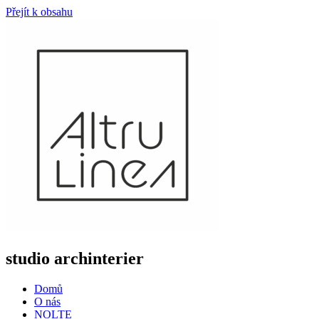
Přejít k obsahu
studio archinterier
Domů
O nás
NOLTE