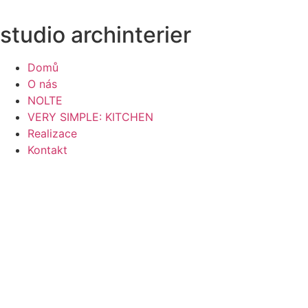
Přejít
k
studio archinterier
obsahu
Domů
O nás
NOLTE
VERY SIMPLE: KITCHEN
Realizace
Kontakt