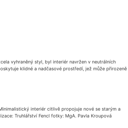
ela vyhraněný styl, byl interiér navržen v neutrálních
 poskytuje klidné a nadčasové prostředí, jež může přirozeně
nimalistický interiér citlivě propojuje nové se starým a
lizace: Truhlářství Fencl fotky: MgA. Pavla Kroupová